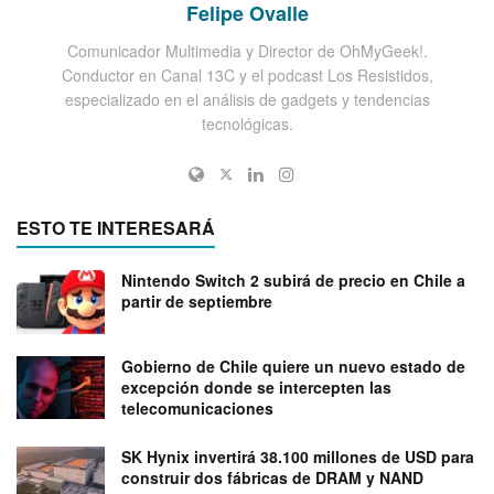
Felipe Ovalle
Comunicador Multimedia y Director de OhMyGeek!.
Conductor en Canal 13C y el podcast Los Resistidos,
especializado en el análisis de gadgets y tendencias
tecnológicas.
ESTO TE INTERESARÁ
Nintendo Switch 2 subirá de precio en Chile a
partir de septiembre
Gobierno de Chile quiere un nuevo estado de
excepción donde se intercepten las
telecomunicaciones
SK Hynix invertirá 38.100 millones de USD para
construir dos fábricas de DRAM y NAND