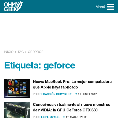
Menú
INICIO
TAG
GEFORCE
Etiqueta:
geforce
Nueva MacBook Pro: La mejor computadora
que Apple haya fabricado
POR
REDACCIÓN OHMYGEEK!
11 JUNIO 2012
Conocimos virtualmente al nuevo monstruo
de nVIDIA: la GPU GeForce GTX 680
POR
FELIPE OVALLE
23 MARZO 2012