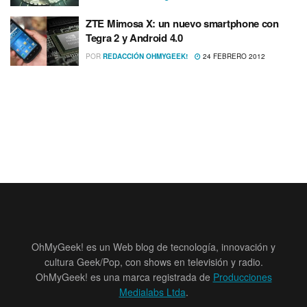
ZTE Mimosa X: un nuevo smartphone con
Tegra 2 y Android 4.0
POR
REDACCIÓN OHMYGEEK!
24 FEBRERO 2012
OhMyGeek! es un Web blog de tecnología, innovación y
cultura Geek/Pop, con shows en televisión y radio.
OhMyGeek! es una marca registrada de
Producciones
Medialabs Ltda
.