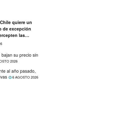
Chile quiere un
o de excepción
ercepten las
aciones
26
 bajan su precio sin
OSTO 2026
nte al año pasado,
ivas
6 AGOSTO 2026