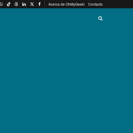
Acerca de OhMyGeek!
Contacto