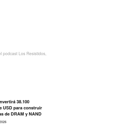
 podcast Los Resistidos,
nvertirá 38.100
e USD para construir
cas de DRAM y NAND
2026