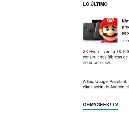
LO ÚLTIMO
Nin
pre
sep
7 
SK Hynix invertirá 38.10
construir dos fábricas 
7 AGOSTO 2026
Adiós, Google Assistant: 
eliminación de Android e
OHMYGEEK! TV