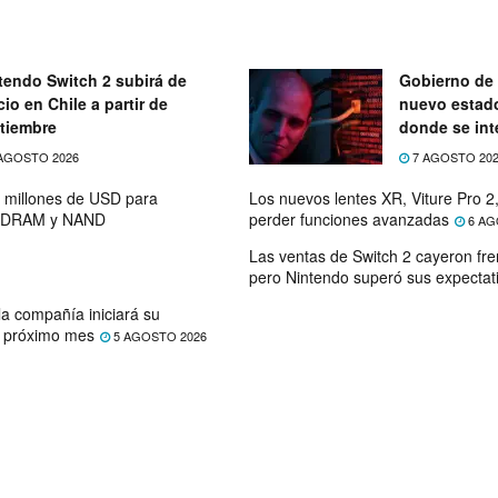
tendo Switch 2 subirá de
Gobierno de 
cio en Chile a partir de
nuevo estad
tiembre
donde se int
telecomunic
AGOSTO 2026
7 AGOSTO 20
0 millones de USD para
Los nuevos lentes XR, Viture Pro 2,
de DRAM y NAND
perder funciones avanzadas
6 AG
Las ventas de Switch 2 cayeron fre
pero Nintendo superó sus expectat
la compañía iniciará su
l próximo mes
5 AGOSTO 2026