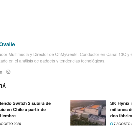
Ovalle
dor Multimedia y Director de OhMyGeek!. Conductor en Canal 13C y el
zado en el análisis de gadgets y tendencias tecnológicas.
RÁ
tendo Switch 2 subirá de
SK Hynix i
cio en Chile a partir de
millones d
tiembre
dos fábri
AGOSTO 2026
7 AGOSTO 