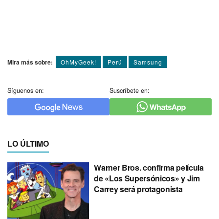
Mira más sobre:
OhMyGeek!
Perú
Samsung
Síguenos en:
Suscríbete en:
LO ÚLTIMO
Warner Bros. confirma película
de «Los Supersónicos» y Jim
Carrey será protagonista