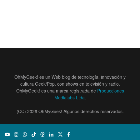
OhMyGeek! es un Web blog de tecnología, innovación y
cultura Geek/Pop, con shows en televisión y radio.
OhMyGeek! es una marca registrada de
Producciones
Medialabs Ltda
.
(CC) 2026 OhMyGeek! Algunos derechos reservados.