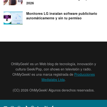
2026
Monitores LG instalan software publicitario
automáticamente y sin tu permiso
OhMyGeek! es un Web blog de tecnología, innovación y
cultura Geek/Pop, con shows en televisión y radio.
OhMyGeek! es una marca registrada de
Producciones
Medialabs Ltda
.
(CC) 2026 OhMyGeek! Algunos derechos reservados.