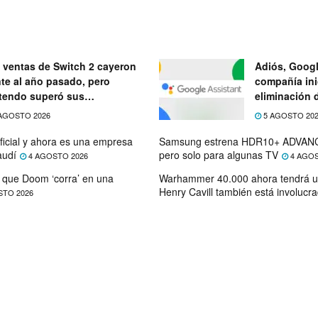
 ventas de Switch 2 cayeron
Adiós, Googl
nte al año pasado, pero
compañía ini
tendo superó sus
eliminación 
ectativas
próximo mes
AGOSTO 2026
5 AGOSTO 20
ficial y ahora es una empresa
Samsung estrena HDR10+ ADVANC
audí
pero solo para algunas TV
4 AGOSTO 2026
4 AGOS
que Doom ‘corra’ en una
Warhammer 40.000 ahora tendrá u
Henry Cavill también está involucr
STO 2026