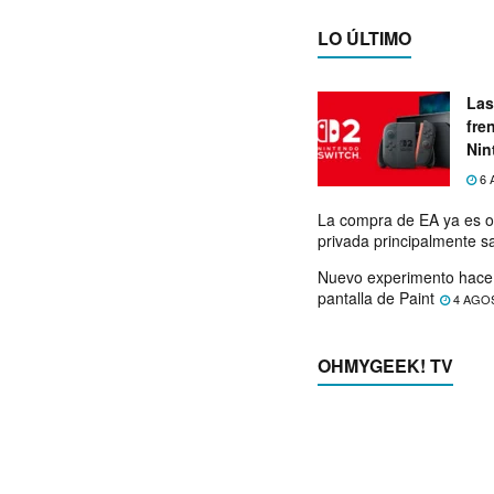
LO ÚLTIMO
Las
fre
Nin
exp
6 
La compra de EA ya es o
privada principalmente s
Nuevo experimento hace 
pantalla de Paint
4 AGO
OHMYGEEK! TV