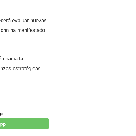
deberá evaluar nuevas
conn ha manifestado
n hacia la
anzas estratégicas
p: