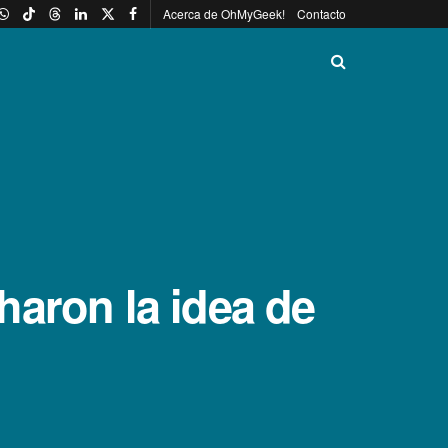
Acerca de OhMyGeek!
Contacto
haron la idea de