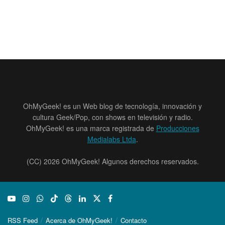
OhMyGeek! es un Web blog de tecnología, innovación y
cultura Geek/Pop, con shows en televisión y radio.
OhMyGeek! es una marca registrada de
Producciones
Medialabs Ltda
.
(CC) 2026 OhMyGeek! Algunos derechos reservados.
RSS Feed
Acerca de OhMyGeek!
Contacto