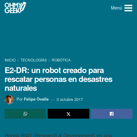
Menú
INICIO
TECNOLOGÍ­AS
ROBÓTICA
E2-DR: un robot creado para
rescatar personas en desastres
naturales
Por
Felipe Ovalle
3 octubre 2017
Honda R&D (
Research & Development
) en una