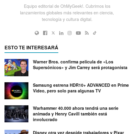
Equipo editorial de OhMyGeek!. Cubrimos los
lanzamientos globales más relevantes en ciencia,
tecnología y cultura digital.
ESTO TE INTERESARÁ
Warner Bros. confirma película de «Los
Supersónicos» y Jim Carrey será protagonista
Samsung estrena HDR10+ ADVANCED en Prime
Video, pero solo para algunas TV
Warhammer 40.000 ahora tendrá una serie
animada y Henry Cavill también está
involucrado
Disney otra vez despide trabajadores y Pixar