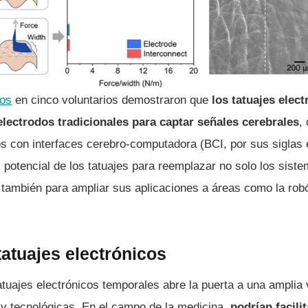
dos
en cinco voluntarios demostraron que
los tatuajes elect
electrodos tradicionales para captar señales cerebrales
,
 con interfaces cerebro-computadora (BCI, por sus siglas e
l potencial de los tatuajes para reemplazar no solo los sis
también para ampliar sus aplicaciones a áreas como la robót
tatuajes electrónicos
tatuajes electrónicos temporales abre la puerta a una amplia
 y tecnológicas. En el campo de la medicina,
podrían facili