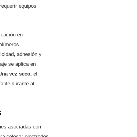
requerir equipos
icación en
polímeros
icidad, adhesión y
aje se aplica en
Una vez seco, el
able durante al
G
ones asociadas con
ra colocar electrodos