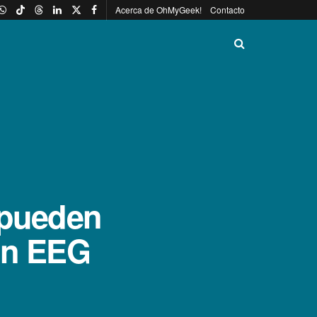
Acerca de OhMyGeek!
Contacto
 pueden
 un EEG