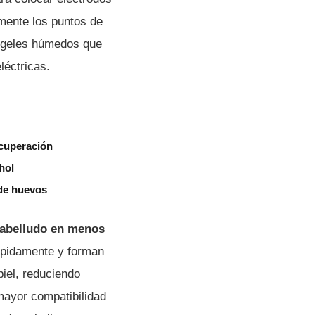
mente los puntos de
e geles húmedos que
léctricas.
ecuperación
hol
 de huevos
cabelludo en menos
rápidamente y forman
piel, reduciendo
mayor compatibilidad