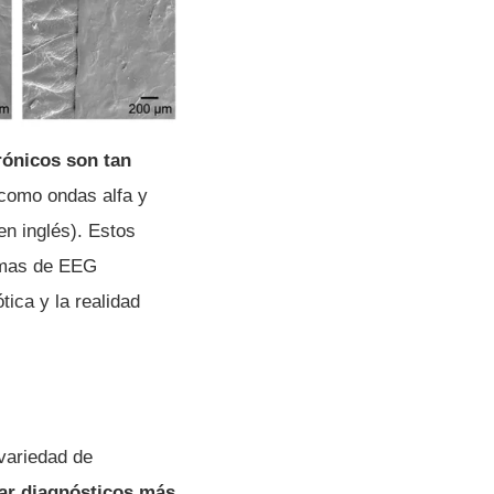
rónicos son tan
 como ondas alfa y
n inglés). Estos
temas de EEG
ica y la realidad
 variedad de
tar diagnósticos más