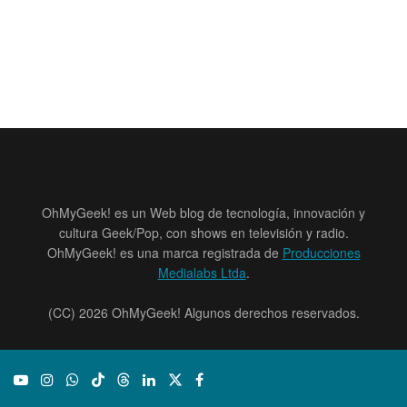
OhMyGeek! es un Web blog de tecnología, innovación y
cultura Geek/Pop, con shows en televisión y radio.
OhMyGeek! es una marca registrada de
Producciones
Medialabs Ltda
.
(CC) 2026 OhMyGeek! Algunos derechos reservados.