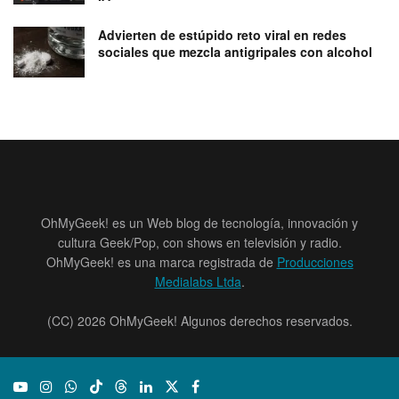
Advierten de estúpido reto viral en redes
sociales que mezcla antigripales con alcohol
OhMyGeek! es un Web blog de tecnología, innovación y
cultura Geek/Pop, con shows en televisión y radio.
OhMyGeek! es una marca registrada de
Producciones
Medialabs Ltda
.
(CC) 2026 OhMyGeek! Algunos derechos reservados.