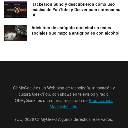
Hackearon Suno y descubrieron cómo usó
música de YouTube y Deezer para entrenar su
IA
Advierten de estúpido reto viral en redes
sociales que mezcla antigripales con alcohol
OhMyGeek! es un Web blog de tecnología, innovación y
cultura Geek/Pop, con shows en televisión y radio.
OhMyGeek! es una marca registrada de
Producciones
Medialabs Ltda
.
(CC) 2026 OhMyGeek! Algunos derechos reservados.