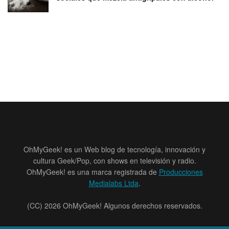
OhMyGeek! es un Web blog de tecnología, innovación y
cultura Geek/Pop, con shows en televisión y radio.
OhMyGeek! es una marca registrada de
Producciones
Medialabs Ltda
.
(CC) 2026 OhMyGeek! Algunos derechos reservados.