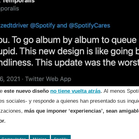
ue
este nuevo diseño
no tiene vuelta atrás
.
Al menos Spotif
des sociales- y responde a quienes han presentado sus inq
lizaciones,
más que imponer ‘experiencias’, sean amigabl
or.
e Computador
Música
Spotify