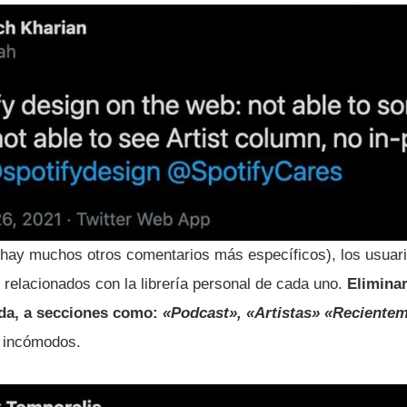
 hay muchos otros comentarios más específicos), los usuari
 relacionados con la librería personal de cada uno.
Elimina
erda, a secciones como:
«Podcast»,
«Artistas»
«Recientem
s incómodos.