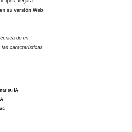
ocupes, llegará
 en su versión Web
técnica de un
 las características
nar su IA
IA
Mac