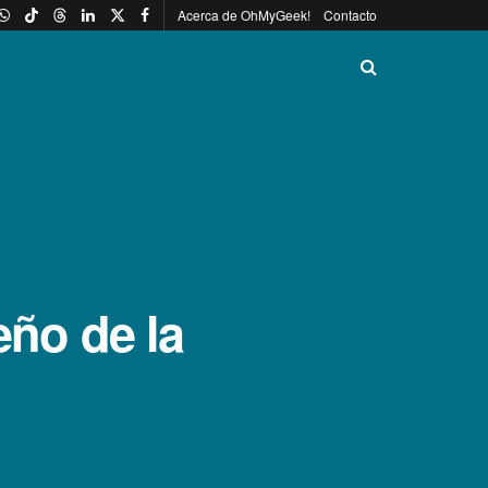
Acerca de OhMyGeek!
Contacto
eño de la