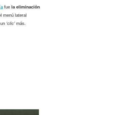
ía
fue
la eliminación
l menú lateral
n un
‘clic’
más.