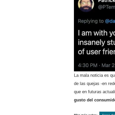
La mala noticia es q
de las quejas -en re
que en futuras actua
gusto del consumid
Apps d