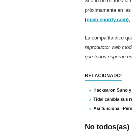
Si aún no recibes la 
próximamente en las 
(
open.spotify.com
)
,
La compañía dice que
reproductor web moder
que todos esperan en 
RELACIONADO:
Hackearon Suno y 
Tidal cambia sus r
Así funciona «Pers
No todos(as) 