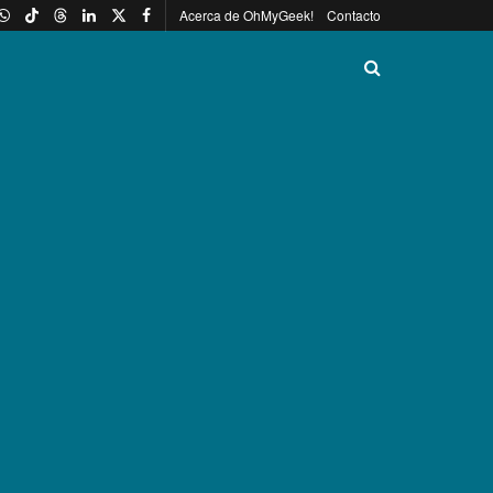
Acerca de OhMyGeek!
Contacto