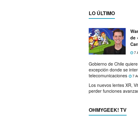
LO ÚLTIMO
War
de 
Car
7 
Gobierno de Chile quier
excepción donde se inter
telecomunicaciones
7 A
Los nuevos lentes XR, Vit
perder funciones avanza
OHMYGEEK! TV