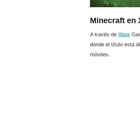
Minecraft en
A través de
Xbox
Game
donde el tí­tulo está
móviles.