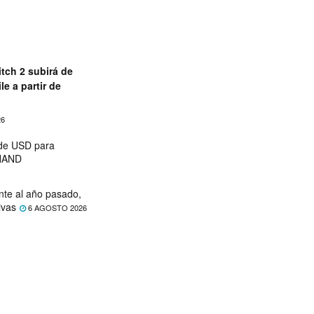
tch 2 subirá de
le a partir de
26
 de USD para
 NAND
nte al año pasado,
ivas
6 AGOSTO 2026