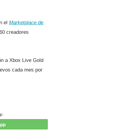
n el
Marketplace
de
 60 creadores
ón a Xbox Live Gold
uevos cada mes por
p: