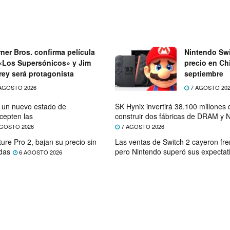
ner Bros. confirma película
Nintendo Swi
«Los Supersónicos» y Jim
precio en Chi
rey será protagonista
septiembre
AGOSTO 2026
7 AGOSTO 20
e un nuevo estado de
SK Hynix invertirá 38.100 millones
cepten las
construir dos fábricas de DRAM y
GOSTO 2026
7 AGOSTO 2026
ure Pro 2, bajan su precio sin
Las ventas de Switch 2 cayeron fre
das
pero Nintendo superó sus expectat
6 AGOSTO 2026