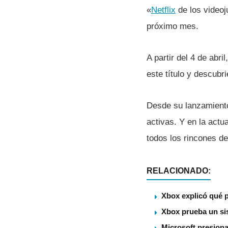
«
Netflix
de los videoj
próximo mes.
A partir del 4 de abr
este tí­tulo y descub
Desde su lanzamiento
activas. Y en la act
todos los rincones d
RELACIONADO:
Xbox explicó qué p
Xbox prueba un sis
Microsoft presiona