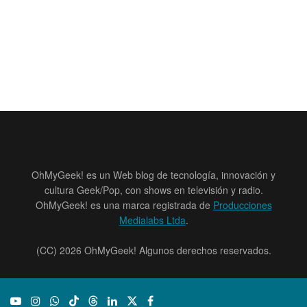
OhMyGeek! es un Web blog de tecnología, innovación y
cultura Geek/Pop, con shows en televisión y radio.
OhMyGeek! es una marca registrada de
Producciones
Medialabs Ltda
.
(CC) 2026 OhMyGeek! Algunos derechos reservados.