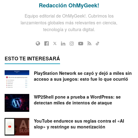
Redacción OhMyGeek!
Equipo editorial de OhMyGeek!. Cubrimos los
lanzamientos globales más relevantes en ciencia,
tecnología y cultura digital.
ESTO TE INTERESARÁ
PlayStation Network se cayó y dejó a miles sin
acceso a sus juegos: esto fue lo que ocurrió
WP2Shell pone a prueba a WordPress: se
detectan miles de intentos de ataque
YouTube endurece sus reglas contra el «AI
slop» y restringe su monetización