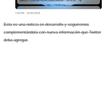
Esto es una noticia en desarrollo y seguiremos
complementándola con nueva información que Twitter
deba agregar.