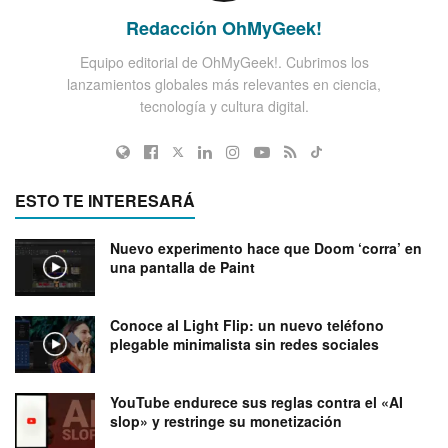
Redacción OhMyGeek!
Equipo editorial de OhMyGeek!. Cubrimos los
lanzamientos globales más relevantes en ciencia,
tecnología y cultura digital.
ESTO TE INTERESARÁ
Nuevo experimento hace que Doom ‘corra’ en
una pantalla de Paint
Conoce al Light Flip: un nuevo teléfono
plegable minimalista sin redes sociales
YouTube endurece sus reglas contra el «AI
slop» y restringe su monetización