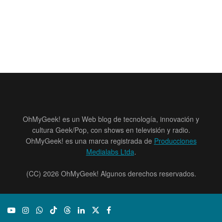
OhMyGeek! es un Web blog de tecnología, innovación y
cultura Geek/Pop, con shows en televisión y radio.
OhMyGeek! es una marca registrada de
Producciones
Medialabs Ltda
.
(CC) 2026 OhMyGeek! Algunos derechos reservados.