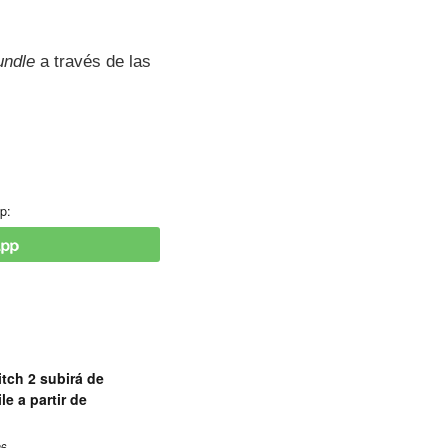
undle
a través de las
p:
tch 2 subirá de
le a partir de
26