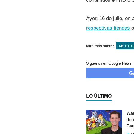
contenidos en HD o S
Ayer, 16 de julio, e
respectivas tiendas
o
Mira más sobre:
4K UHD
Síguenos en Google News:
LO ÚLTIMO
War
de 
Car
7 