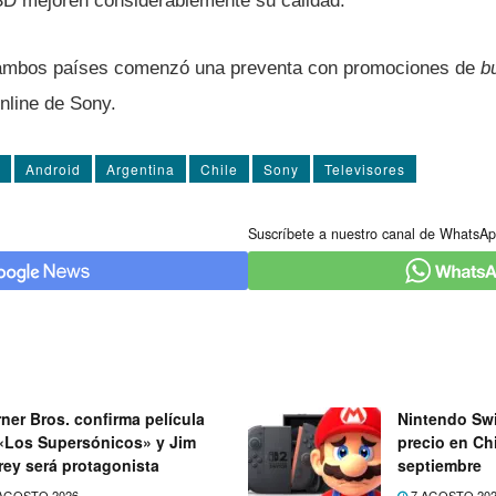
D mejoren considerablemente su calidad.
n ambos paí­ses comenzó una preventa con promociones de
b
nline de Sony.
Android
Argentina
Chile
Sony
Televisores
Suscríbete a nuestro canal de WhatsAp
ner Bros. confirma película
Nintendo Swi
«Los Supersónicos» y Jim
precio en Chi
rey será protagonista
septiembre
AGOSTO 2026
7 AGOSTO 20