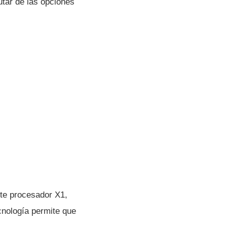
utar de las opciones
nte procesador X1,
nologí­a permite que