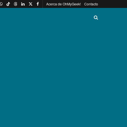
Acerca de OhMyGeek!
Contacto