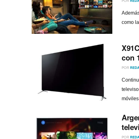
POR
REDA
Además 
como la
X91C
con 
POR
REDA
Continu
televiso
móviles
Arge
tele
POR
REDA