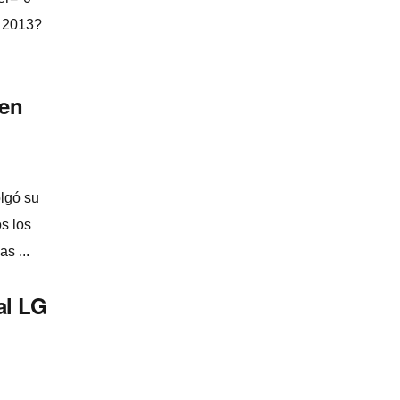
S 2013?
 en
lgó su
s los
s ...
al LG