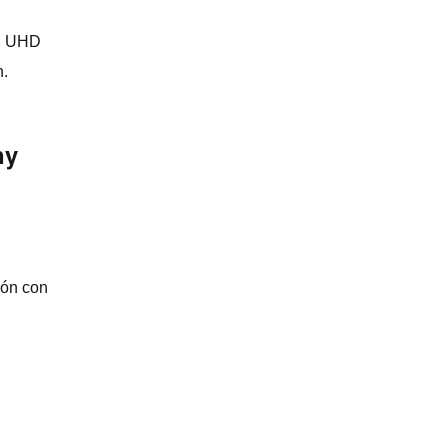
en UHD
n.
ny
ión con