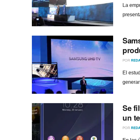
La empr
present
Sams
prod
POR
REDA
El estu
generar 
Se fi
un t
POR
REDA