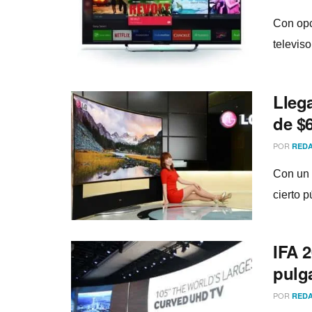
Con opc
televis
Llega
de $
POR
REDA
Con un 
cierto p
IFA 
pulg
POR
REDA