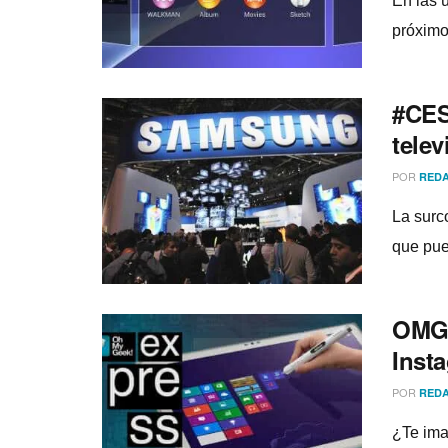
En las ú
próximo
#CES
telev
POR
REDA
La surc
que pue
OMG!
Inst
POR
REDA
¿Te ima