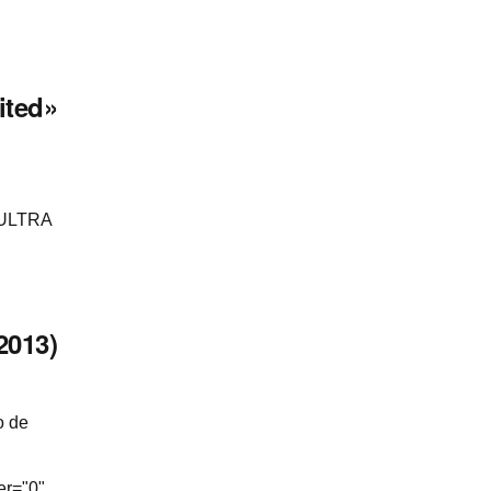
ited»
y ULTRA
2013)
o de
er="0"