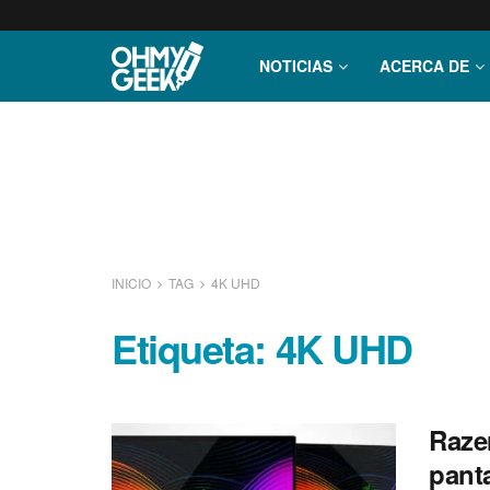
NOTICIAS
ACERCA DE
INICIO
TAG
4K UHD
Etiqueta:
4K UHD
Razer
pant