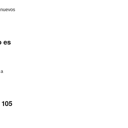
s nuevos
o es
 a
 105