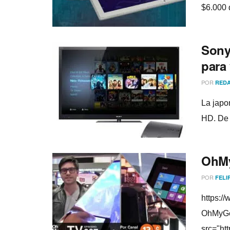
$6.000 
Sony
para
POR
REDA
La japo
HD. De 
OhMy
POR
FELI
https:/
OhMyGee
src="ht