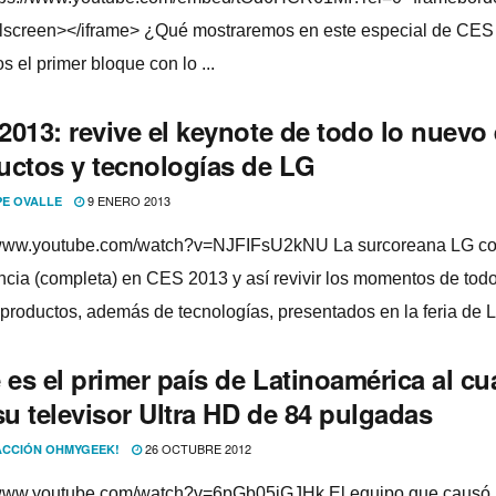
llscreen></iframe> ¿Qué mostraremos en este especial de CE
s el primer bloque con lo ...
2013: revive el keynote de todo lo nuevo
uctos y tecnologí­as de LG
9 ENERO 2013
PE OVALLE
/www.youtube.com/watch?v=NJFIFsU2kNU La surcoreana LG co
ncia (completa) en CES 2013 y así­ revivir los momentos de todo
productos, además de tecnologí­as, presentados en la feria de La
 es el primer paí­s de Latinoamérica al cu
su televisor Ultra HD de 84 pulgadas
26 OCTUBRE 2012
CCIÓN OHMYGEEK!
/www.youtube.com/watch?v=6pGb05jGJHk El equipo que causó