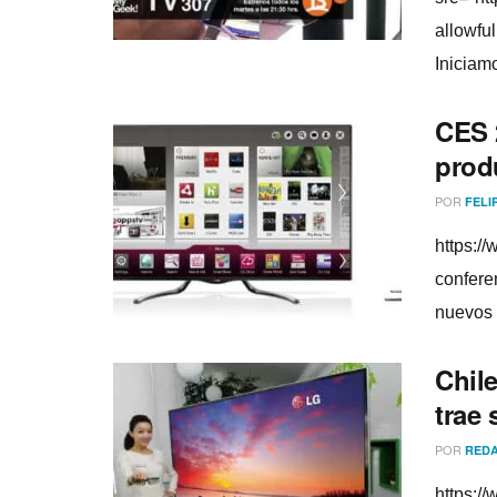
allowfu
Iniciamo
CES 
prod
POR
FELI
https:/
confere
nuevos 
Chile
trae 
POR
REDA
https:/