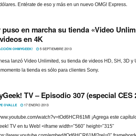
dólares. Entérate de eso y más en un nuevo OMG! Express.
 puso en marcha su tienda «Video Unlim
 videos en 4K
5 SEPTIEMBRE 2013
CCIÓN OHMYGEEK!
nesa lanzó Video Unlimited, su tienda de videos HD, SH, 3D 
momento la tienda es sólo para clientes Sony.
Geek! TV – Episodio 307 (especial CES 
17 ENERO 2013
PE OVALLE
/www.youtube.com/watch?v=tOd6HCR61MI ¡Agrega este capí­tul
k! TV en tu Web! <iframe width="560" height="315"
tps://www.youtube.com/embed/tOd6HCR61MI?rel=0" framebord