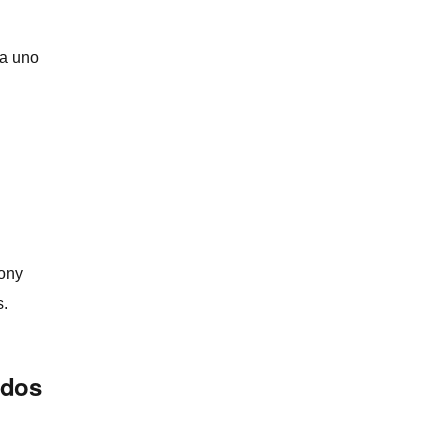
 a uno
Sony
s.
idos