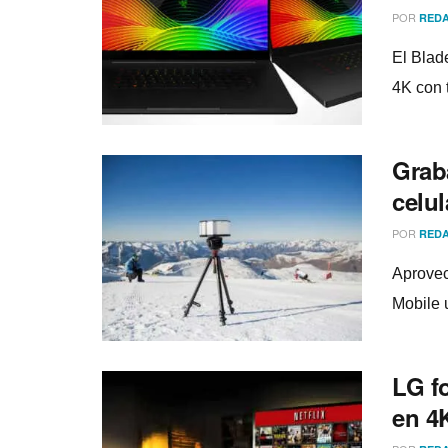
POR
REDA
El Blad
4K con 
Grab
celul
POR
REDA
Aprovec
Mobile u
LG f
en 4