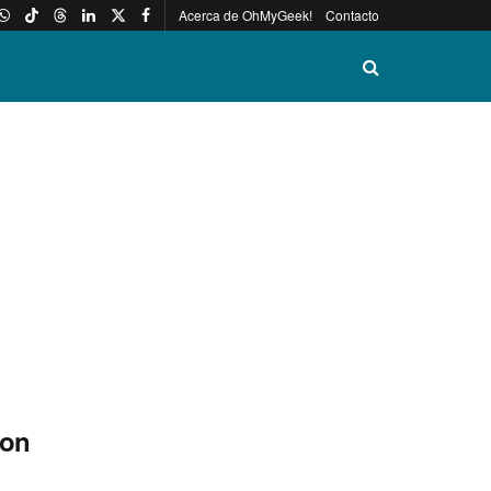
Acerca de OhMyGeek!
Contacto
con