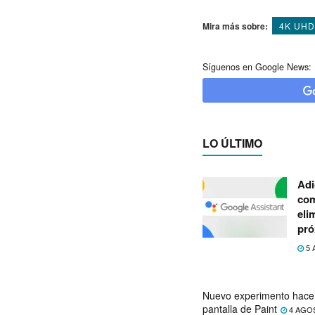
Mira más sobre:
4K UHD
Síguenos en Google News:
LO ÚLTIMO
Adi
com
eli
pró
5 
Nuevo experimento hace 
pantalla de Paint
4 AGO