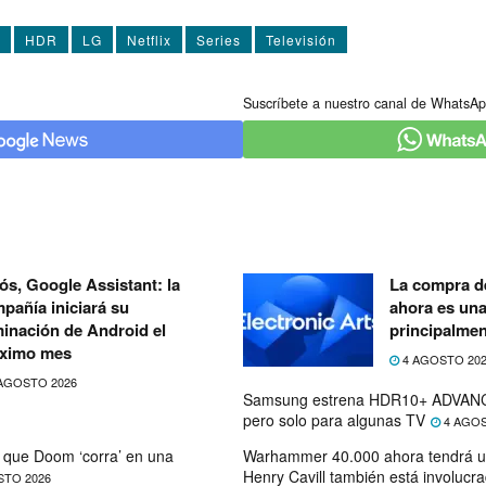
HDR
LG
Netflix
Series
Televisión
Suscríbete a nuestro canal de WhatsAp
ós, Google Assistant: la
La compra de
pañía iniciará su
ahora es un
minación de Android el
principalmen
ximo mes
4 AGOSTO 20
AGOSTO 2026
Samsung estrena HDR10+ ADVANC
pero solo para algunas TV
4 AGOS
que Doom ‘corra’ en una
Warhammer 40.000 ahora tendrá u
Henry Cavill también está involucr
STO 2026