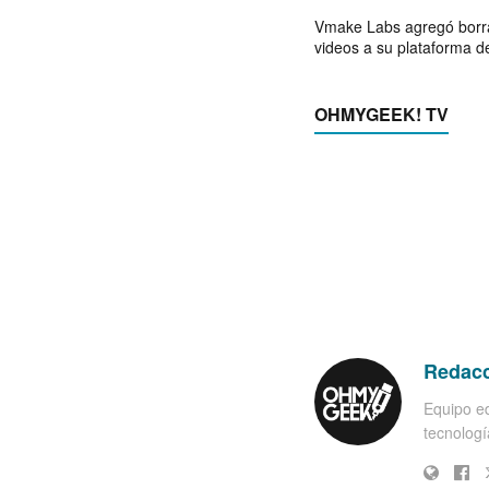
Vmake Labs agregó borr
videos a su plataforma d
OHMYGEEK! TV
Redac
Equipo ed
tecnología