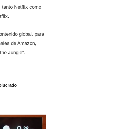
 tanto Netflix como
flix.
ntenido global, para
nales de Amazon,
the Jungle”.
olucrado