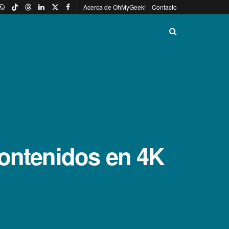
Acerca de OhMyGeek!
Contacto
contenidos en 4K