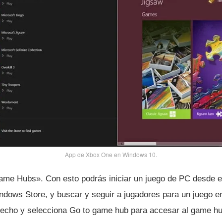
App de Xbox One en Windows 10.
me Hubs». Con esto podrás iniciar un juego de PC desde es
ndows Store, y buscar y seguir a jugadores para un juego en
echo y selecciona Go to game hub para accesar al game hub 