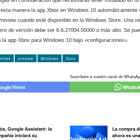
ngas en consideración que necesitarás tener instalado en tu
 esta manera la app Xbox en Windows 10 automáticamente d
Preview cuando esté disponible en la Windows Store. Una ve
ero de versión debe ser 6.6.27004.00000 o más alto. Se pued
 la app Xbox para Windows 10 bajo «configuraciones».
viles
preview
Windows
Xbox
Suscríbete a nuestro canal de WhatsAp
ós, Google Assistant: la
La compra de
pañía iniciará su
ahora es un