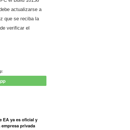
 PC el Build 10158
ebe actualizarse a
z que se reciba la
e verificar el
p:
 EA ya es oficial y
a empresa privada