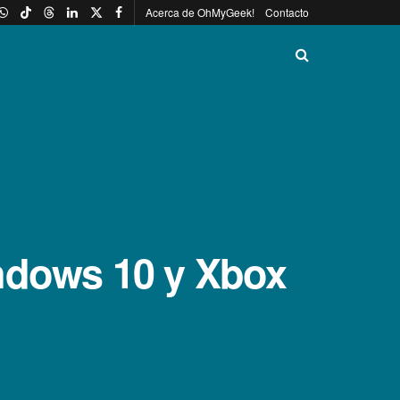
Acerca de OhMyGeek!
Contacto
ndows 10 y Xbox