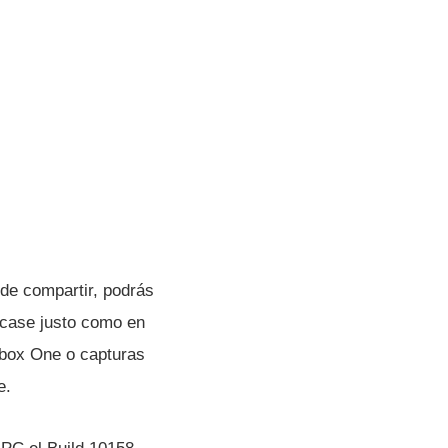
de compartir, podrás
wcase justo como en
box One o capturas
e.