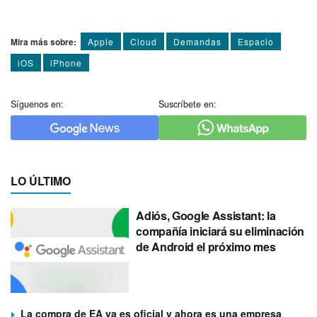
Mira más sobre:
Apple
Cloud
Demandas
Espacio
iOS
iPhone
Síguenos en:
Suscríbete en:
LO ÚLTIMO
Adiós, Google Assistant: la
compañía iniciará su eliminación
de Android el próximo mes
La compra de EA ya es oficial y ahora es una empresa