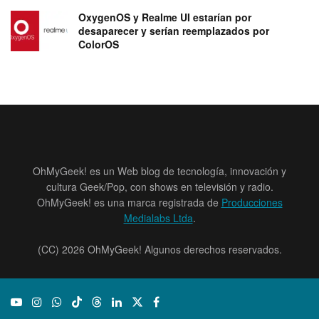
OxygenOS y Realme UI estarían por
desaparecer y serían reemplazados por
ColorOS
OhMyGeek! es un Web blog de tecnología, innovación y
cultura Geek/Pop, con shows en televisión y radio.
OhMyGeek! es una marca registrada de
Producciones
Medialabs Ltda
.
(CC) 2026 OhMyGeek! Algunos derechos reservados.