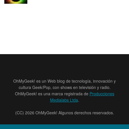
OhMyGeek! es un Web blog de tecnología, innovación y
cultura Geek/Pop, con shows en televisión y radio.
OhMyGeek! es una marca registrada de
Producciones
Medialabs Ltda
.
(CC) 2026 OhMyGeek! Algunos derechos reservados.