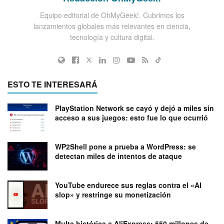
Equipo editorial de OhMyGeek!. Cubrimos los
lanzamientos globales más relevantes en ciencia,
tecnología y cultura digital.
ESTO TE INTERESARÁ
PlayStation Network se cayó y dejó a miles sin
acceso a sus juegos: esto fue lo que ocurrió
WP2Shell pone a prueba a WordPress: se
detectan miles de intentos de ataque
YouTube endurece sus reglas contra el «AI
slop» y restringe su monetización
Multa histórica a AliExpress: 550 millones de