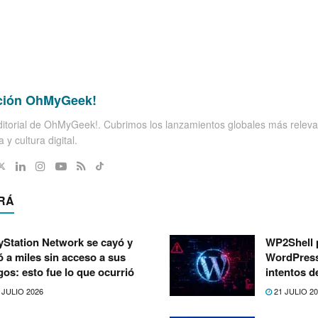
ción OhMyGeek!
itorial de OhMyGeek!. Cubrimos los lanzamientos globales más releva
 y cultura digital.
RÁ
yStation Network se cayó y
WP2Shell 
ó a miles sin acceso a sus
WordPress:
gos: esto fue lo que ocurrió
intentos d
 JULIO 2026
21 JULIO 2