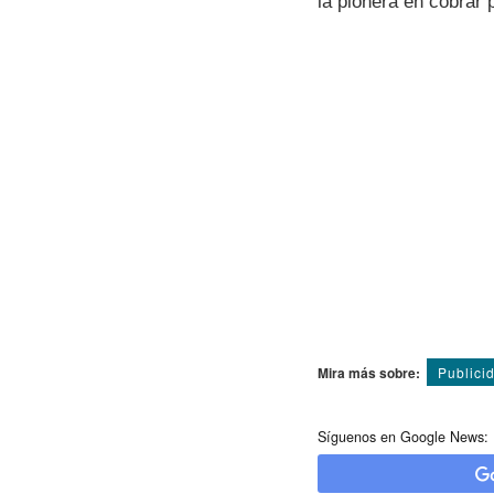
la pionera en cobrar 
Mira más sobre:
Publici
Síguenos en Google News: