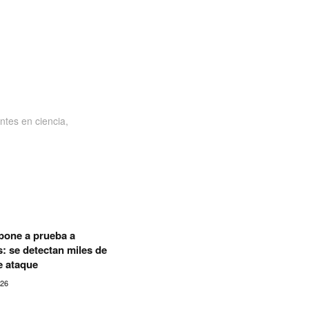
ntes en ciencia,
pone a prueba a
 se detectan miles de
e ataque
026