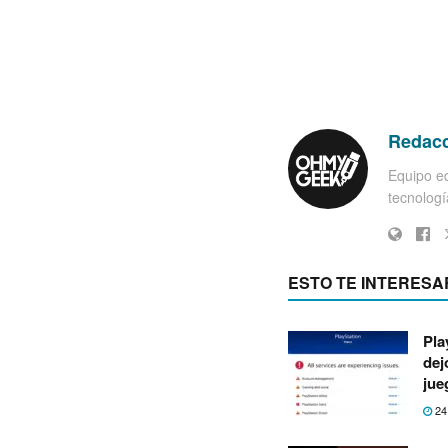
Redac
Equipo ed
tecnología
ESTO TE INTERESA
Pla
dej
jue
24