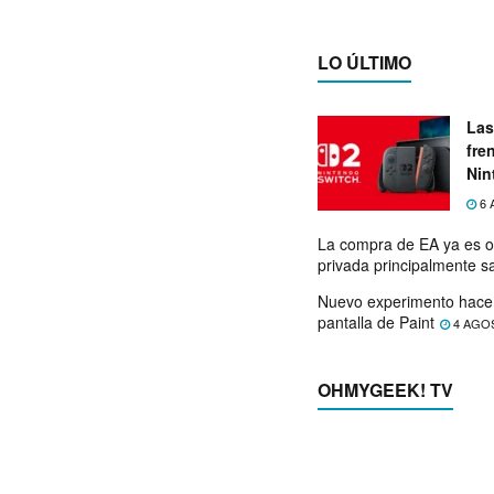
LO ÚLTIMO
Las
fre
Nin
exp
6 
La compra de EA ya es o
privada principalmente s
Nuevo experimento hace 
pantalla de Paint
4 AGO
OHMYGEEK! TV