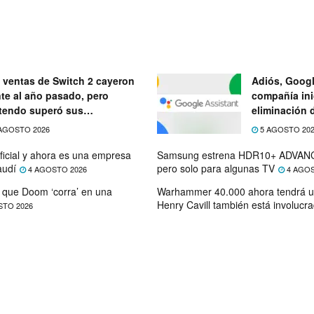
 ventas de Switch 2 cayeron
Adiós, Googl
nte al año pasado, pero
compañía ini
tendo superó sus
eliminación 
ectativas
próximo mes
AGOSTO 2026
5 AGOSTO 20
ficial y ahora es una empresa
Samsung estrena HDR10+ ADVANC
audí
pero solo para algunas TV
4 AGOSTO 2026
4 AGOS
que Doom ‘corra’ en una
Warhammer 40.000 ahora tendrá u
Henry Cavill también está involucr
STO 2026