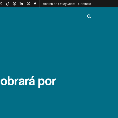
Acerca de OhMyGeek!
Contacto
cobrará por