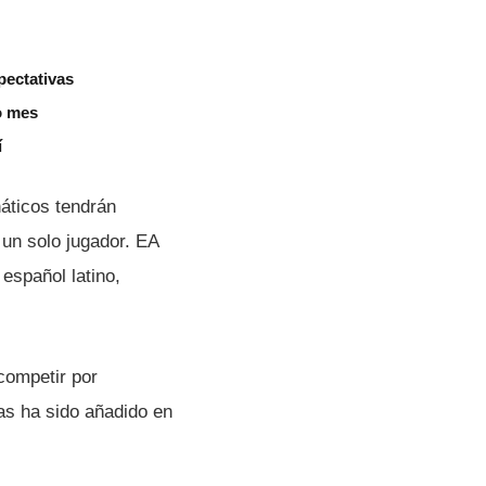
pectativas
o mes
í
áticos tendrán
 un solo jugador. EA
español latino,
 competir por
as ha sido añadido en