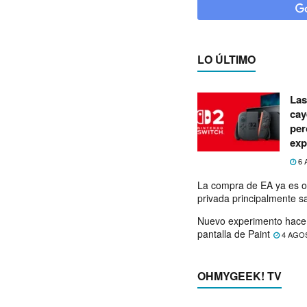
LO ÚLTIMO
Las
cay
per
exp
6 
La compra de EA ya es o
privada principalmente s
Nuevo experimento hace 
pantalla de Paint
4 AGO
OHMYGEEK! TV