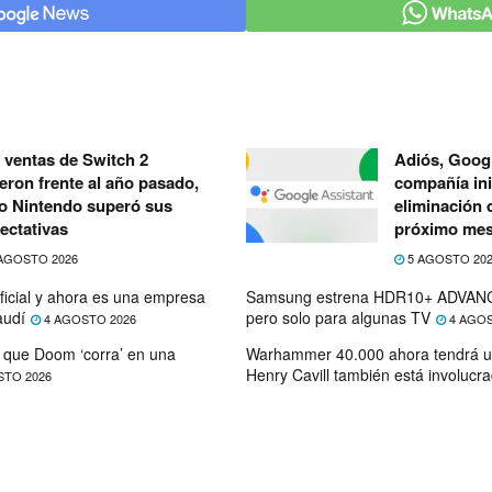
 ventas de Switch 2
Adiós, Googl
eron frente al año pasado,
compañía ini
o Nintendo superó sus
eliminación 
ectativas
próximo me
AGOSTO 2026
5 AGOSTO 20
ficial y ahora es una empresa
Samsung estrena HDR10+ ADVANC
audí
pero solo para algunas TV
4 AGOSTO 2026
4 AGOS
que Doom ‘corra’ en una
Warhammer 40.000 ahora tendrá u
Henry Cavill también está involucr
STO 2026