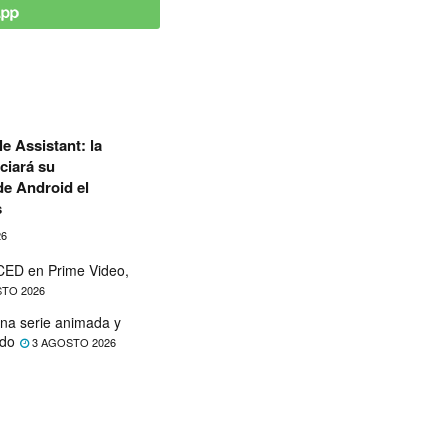
e Assistant: la
ciará su
de Android el
s
26
ED en Prime Video,
TO 2026
na serie animada y
ado
3 AGOSTO 2026