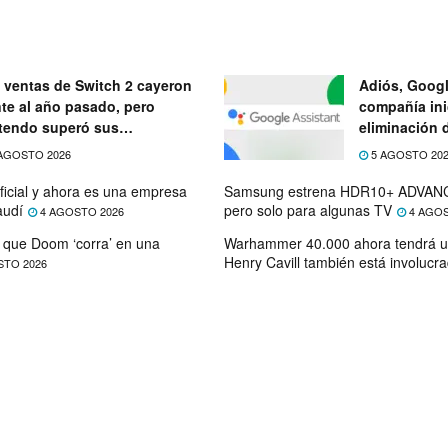
 ventas de Switch 2 cayeron
Adiós, Googl
nte al año pasado, pero
compañía ini
tendo superó sus
eliminación 
ectativas
próximo mes
AGOSTO 2026
5 AGOSTO 20
ficial y ahora es una empresa
Samsung estrena HDR10+ ADVANC
audí
pero solo para algunas TV
4 AGOSTO 2026
4 AGOS
que Doom ‘corra’ en una
Warhammer 40.000 ahora tendrá u
Henry Cavill también está involucr
STO 2026