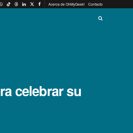
Acerca de OhMyGeek!
Contacto
a celebrar su