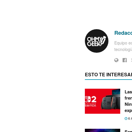
Redac
Equipo ed
tecnología
ESTO TE INTERESA
Las
fre
Nin
exp
6 
Sa