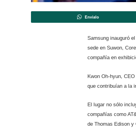
Envíalo
Samsung inauguró e
sede en Suwon, Corea
compañí­a en exhibici
Kwon Oh-hyun, CEO d
que contribuí­an a la
El lugar no sólo incl
compañí­as como AT&T
de Thomas Edison y 