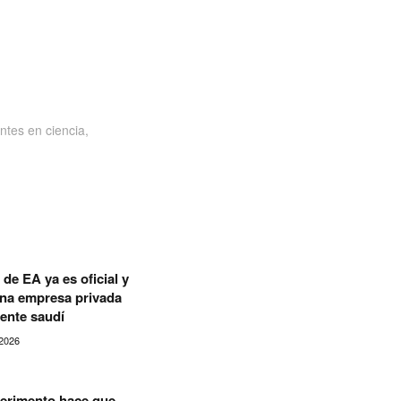
ntes en ciencia,
de EA ya es oficial y
una empresa privada
ente saudí
2026
erimento hace que