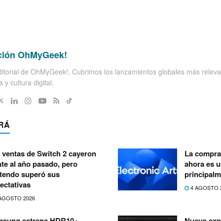
ción OhMyGeek!
itorial de OhMyGeek!. Cubrimos los lanzamientos globales más releva
 y cultura digital.
RÁ
 ventas de Switch 2 cayeron
La compra 
nte al año pasado, pero
ahora es 
tendo superó sus
principalm
ectativas
4 AGOSTO 
AGOSTO 2026
msung estrena HDR10+
Nuevo exp