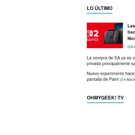
LO ÚLTIMO
Las
fre
Nin
exp
6 
La compra de EA ya es o
privada principalmente s
Nuevo experimento hace 
pantalla de Paint
4 AGO
OHMYGEEK! TV