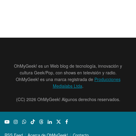
OhMyGeek! es un Web blog de tecnología, innovación y
cultura Geek/Pop, con shows en televisión y radio.
OhMyGeek! es una marca registrada de
Producciones
Medialabs Ltda
.
(CC) 2026 OhMyGeek! Algunos derechos reservados.
RSS Feed
Acerca de OhMyGeek!
Contacto