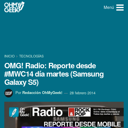
Menú
INICIO
TECNOLOGÍ­AS
OMG! Radio: Reporte desde
#MWC14 dí­a martes (Samsung
Galaxy S5)
Por
Redacción OhMyGeek!
28 febrero 2014