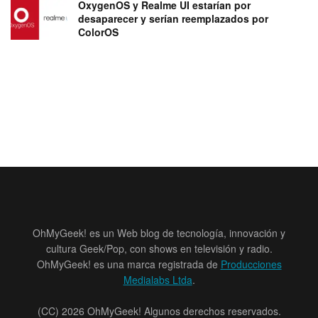
OxygenOS y Realme UI estarían por
desaparecer y serían reemplazados por
ColorOS
OhMyGeek! es un Web blog de tecnología, innovación y
cultura Geek/Pop, con shows en televisión y radio.
OhMyGeek! es una marca registrada de
Producciones
Medialabs Ltda
.
(CC) 2026 OhMyGeek! Algunos derechos reservados.