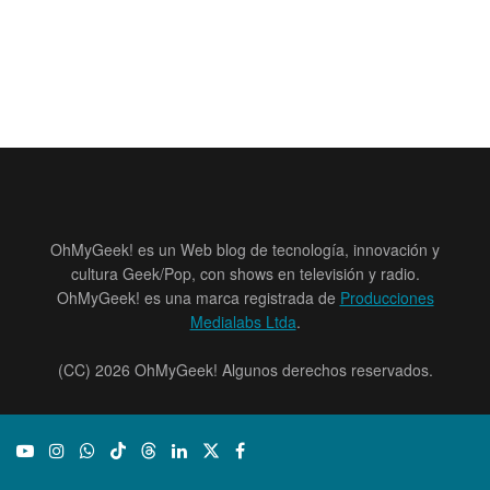
OhMyGeek! es un Web blog de tecnología, innovación y
cultura Geek/Pop, con shows en televisión y radio.
OhMyGeek! es una marca registrada de
Producciones
Medialabs Ltda
.
(CC) 2026 OhMyGeek! Algunos derechos reservados.