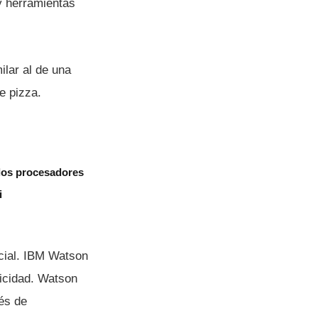
 y herramientas
ilar al de una
e pizza.
 los procesadores
i
icial. IBM Watson
licidad. Watson
és de