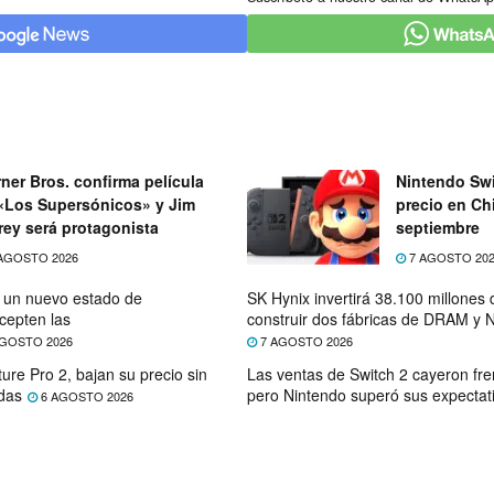
ner Bros. confirma película
Nintendo Swi
«Los Supersónicos» y Jim
precio en Chi
rey será protagonista
septiembre
AGOSTO 2026
7 AGOSTO 20
e un nuevo estado de
SK Hynix invertirá 38.100 millones
cepten las
construir dos fábricas de DRAM y
GOSTO 2026
7 AGOSTO 2026
ure Pro 2, bajan su precio sin
Las ventas de Switch 2 cayeron fre
das
pero Nintendo superó sus expectat
6 AGOSTO 2026