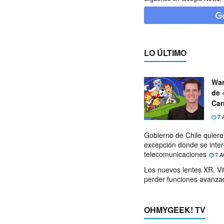
LO ÚLTIMO
War
de 
Car
7 
Gobierno de Chile quier
excepción donde se inter
telecomunicaciones
7 A
Los nuevos lentes XR, Vit
perder funciones avanza
OHMYGEEK! TV