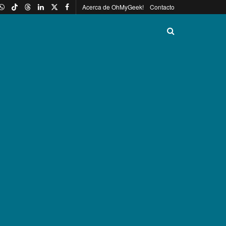
Acerca de OhMyGeek!
Contacto