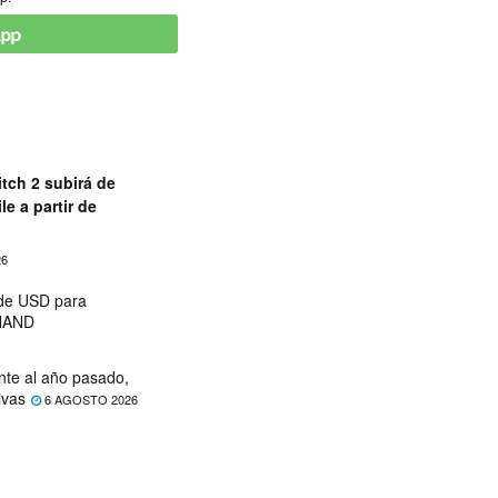
tch 2 subirá de
le a partir de
26
 de USD para
 NAND
nte al año pasado,
ivas
6 AGOSTO 2026