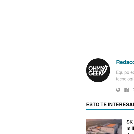
Redac
Equipo ed
tecnología
ESTO TE INTERESA
SK 
mil