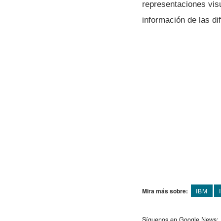
representaciones vis
información de las di
Mira más sobre:
IBM
Síguenos en Google News: