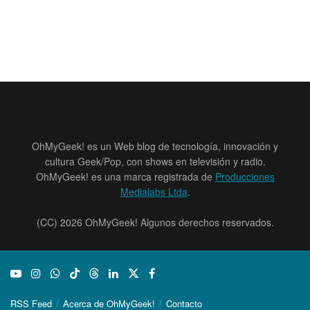
OhMyGeek! es un Web blog de tecnología, innovación y
cultura Geek/Pop, con shows en televisión y radio.
OhMyGeek! es una marca registrada de
Producciones
Medialabs Ltda
.
(CC) 2026 OhMyGeek! Algunos derechos reservados.
RSS Feed
Acerca de OhMyGeek!
Contacto