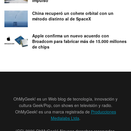
impulso
China recuperó un cohete orbital con un
método distinto al de SpaceX
Apple confirma un nuevo acuerdo con
Broadcom para fabricar más de 15.000 millones
de chips
OhMyGeek! es un Web blog de tecnología, innovación y
cultura Geek/Pop, con shows en televisión y radio.
OhMyGeek! es una marca registrada de
Producciones
Medialabs Ltda
.
(CC) 2026 OhMyGeek! Algunos derechos reservados.