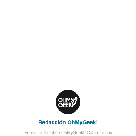
Redacción OhMyGeek!
Equipo editorial de OhMyGeek!. Cubrimos los