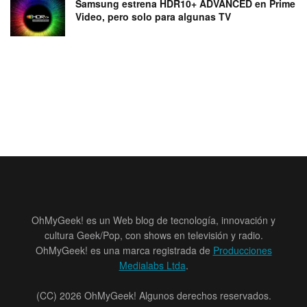
Samsung estrena HDR10+ ADVANCED en Prime
Video, pero solo para algunas TV
OhMyGeek! es un Web blog de tecnología, innovación y
cultura Geek/Pop, con shows en televisión y radio.
OhMyGeek! es una marca registrada de
Producciones
Medialabs Ltda
.
(CC) 2026 OhMyGeek! Algunos derechos reservados.