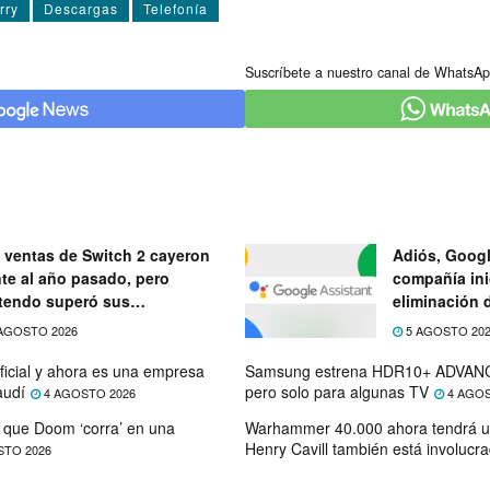
rry
Descargas
Telefoní­a
Suscríbete a nuestro canal de WhatsAp
 ventas de Switch 2 cayeron
Adiós, Googl
nte al año pasado, pero
compañía ini
tendo superó sus
eliminación 
ectativas
próximo mes
AGOSTO 2026
5 AGOSTO 20
ficial y ahora es una empresa
Samsung estrena HDR10+ ADVANC
audí
pero solo para algunas TV
4 AGOSTO 2026
4 AGOS
que Doom ‘corra’ en una
Warhammer 40.000 ahora tendrá u
Henry Cavill también está involucr
STO 2026