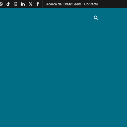
Acerca de OhMyGeek!
Contacto