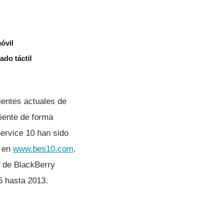
óvil
ado táctil
ientes actuales de
iente de forma
Service 10 han sido
a en
www.bes10.com
.
s de BlackBerry
5 hasta 2013.