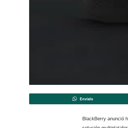
Envíalo
BlackBerry anunció h
solución multiplataf