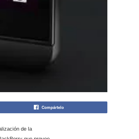
Compártelo
lización de la
BlackBerry que provee