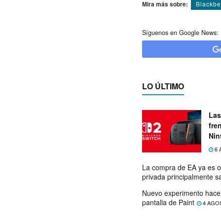
Mira más sobre:
Blackbe
Síguenos en Google News:
LO ÚLTIMO
Las
fre
Nin
exp
6 
La compra de EA ya es o
privada principalmente s
Nuevo experimento hace 
pantalla de Paint
4 AGO