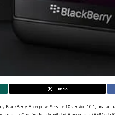
Tuitéalo
oy BlackBerry Enterprise Service 10 versión 10.1, una actua
orma para la Gestión de la Movilidad Empresarial (EMM) de 