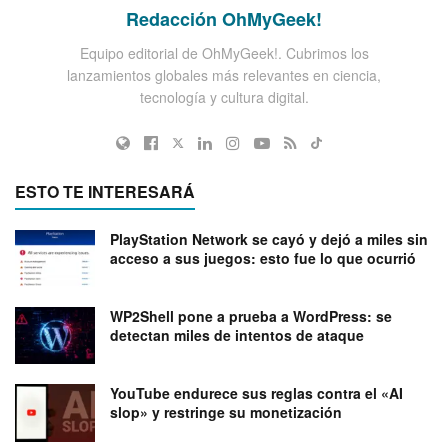
Redacción OhMyGeek!
Equipo editorial de OhMyGeek!. Cubrimos los
lanzamientos globales más relevantes en ciencia,
tecnología y cultura digital.
ESTO TE INTERESARÁ
PlayStation Network se cayó y dejó a miles sin
acceso a sus juegos: esto fue lo que ocurrió
WP2Shell pone a prueba a WordPress: se
detectan miles de intentos de ataque
YouTube endurece sus reglas contra el «AI
slop» y restringe su monetización