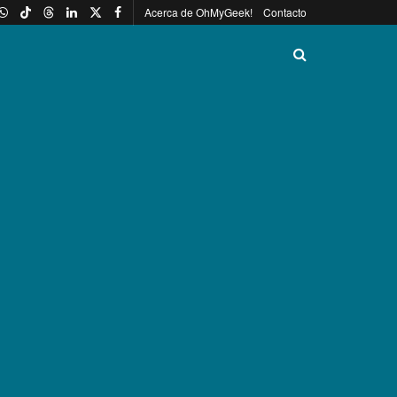
Acerca de OhMyGeek!
Contacto