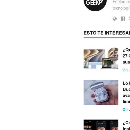
Equipo ed
tecnología
ESTO TE INTERESA
¿Qu
27 
sus
1 
Lo 
Bud
ava
lim
1 
¿Có
Ins