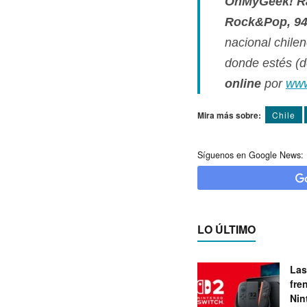
OhMyGeek! R
Rock&Pop, 94
nacional chile
donde estés (de
online
por
www
Mira más sobre:
Chile
Síguenos en Google News:
LO ÚLTIMO
Las
fre
Nin