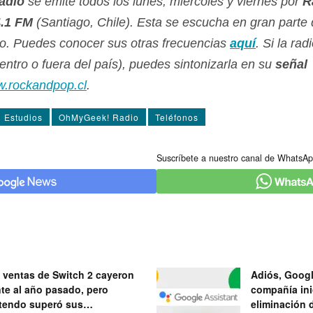
adio
se emite todos los lunes, miércoles y viernes por
R
.1 FM
(Santiago, Chile). Esta se escucha en gran parte de
no. Puedes conocer sus otras frecuencias
aquí­
. Si la rad
ntro o fuera del paí­s), puedes sintonizarla en su
señal
.rockandpop.cl
.
Estudios
OhMyGeek! Radio
Teléfonos
Suscríbete a nuestro canal de WhatsAp
 ventas de Switch 2 cayeron
Adiós, Googl
nte al año pasado, pero
compañía ini
tendo superó sus
eliminación 