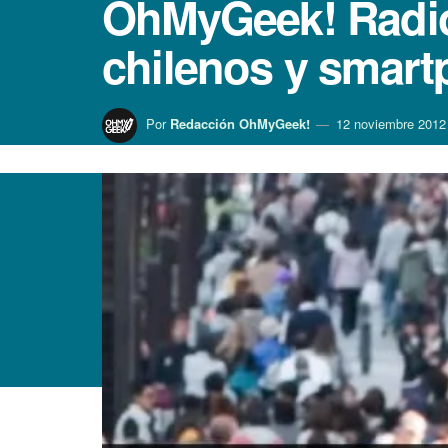
OhMyGeek! Radio:
chilenos y smar
Por
Redacción OhMyGeek!
12 noviembre 2012