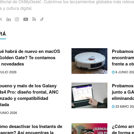
itorial de OhMyGeek!. Cubrimos los lanzamientos globales más releva
 y cultura digital.
RÁ
é habrá de nuevo en macOS
Probamos 
Golden Gate? Te contamos
encontramo
 novedades
frente a o
JULIO 2026
6 JUNIO 20
bueno y malo de los Galaxy
Probamos 
s4 Pro: diseño frontal, ANC
junto a G
nzado y compatibilidad
eliminand
itada
23 MAYO 20
JUNIO 2026
mo desactivar los Instants de
¿Cómo arm
tagram? Así encuentras la
de forma e