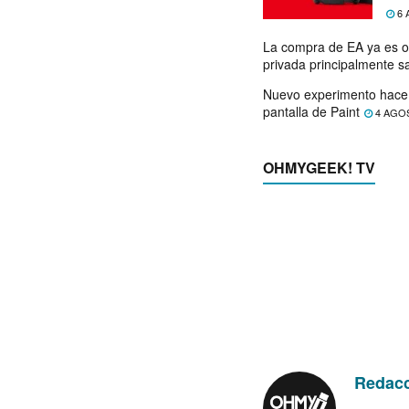
exp
6 
La compra de EA ya es o
privada principalmente s
Nuevo experimento hace 
pantalla de Paint
4 AGO
OHMYGEEK! TV
Redac