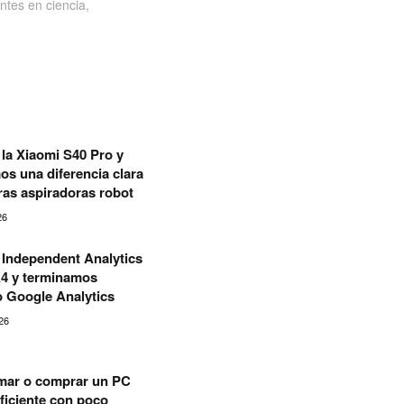
ntes en ciencia,
la Xiaomi S40 Pro y
s una diferencia clara
tras aspiradoras robot
26
Independent Analytics
A4 y terminamos
o Google Analytics
26
ar o comprar un PC
ficiente con poco