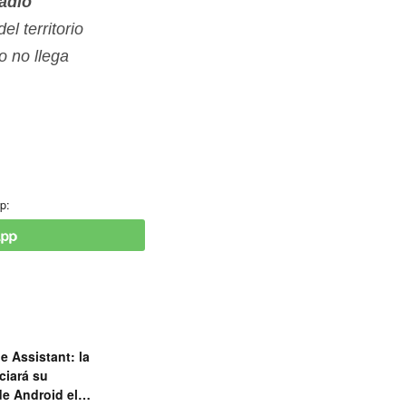
adio
l territorio
io no llega
p:
e Assistant: la
ciará su
de Android el