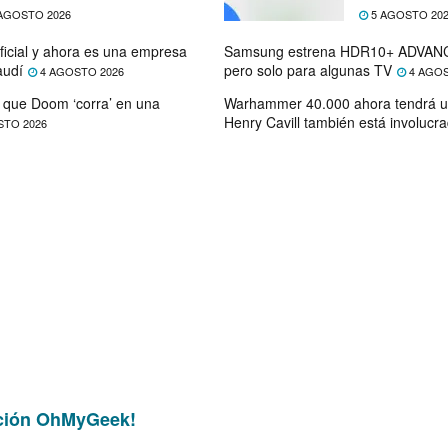
ectativas
próximo mes
AGOSTO 2026
5 AGOSTO 20
ficial y ahora es una empresa
Samsung estrena HDR10+ ADVANC
audí
pero solo para algunas TV
4 AGOSTO 2026
4 AGOS
que Doom ‘corra’ en una
Warhammer 40.000 ahora tendrá u
Henry Cavill también está involucr
STO 2026
ción OhMyGeek!