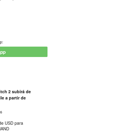
p:
tch 2 subirá de
le a partir de
26
 de USD para
 NAND