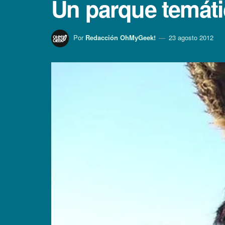
Un parque temátic
Por
Redacción OhMyGeek!
23 agosto 2012