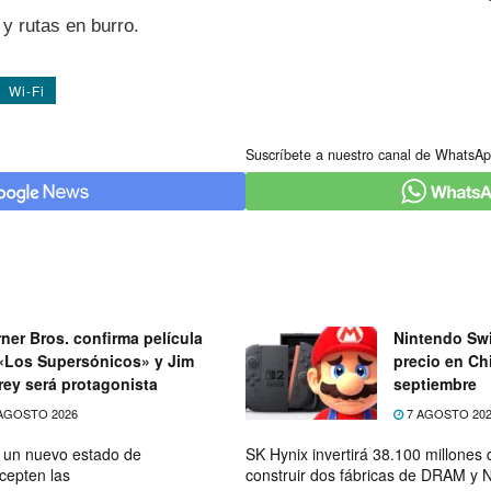
y rutas en burro.
Wi-Fi
Suscríbete a nuestro canal de WhatsAp
ner Bros. confirma película
Nintendo Swi
«Los Supersónicos» y Jim
precio en Chi
rey será protagonista
septiembre
AGOSTO 2026
7 AGOSTO 20
e un nuevo estado de
SK Hynix invertirá 38.100 millones
cepten las
construir dos fábricas de DRAM y