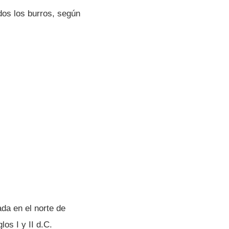
dos los burros, según
da en el norte de
los I y II d.C.