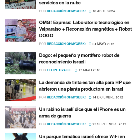
servicios en la nube
POR
REDACCIÓN OHMYGEEK!
18 ABRIL 2024
OMG! Express: Laboratorio tecnológico en
Valparaí­so + Reconexión magnética + Robot
DOGO
POR
REDACCIÓN OHMYGEEK!
24 MAYO 2016
Dogo: el pequeño y mortí­fero robot de
reconocimiento israelí­
POR
FELIPE OVALLE
17 MAYO 2016
La demanda de tinta es tan alta para HP que
abrieron una planta productora en Israel
POR
REDACCIÓN OHMYGEEK!
14 DICIEMBRE 2012
Un rabino israelí­ dice que el iPhone es un
arma de guerra
POR
REDACCIÓN OHMYGEEK!
25 SEPTIEMBRE 2012
Un parque temático israelí­ ofrece WiFi en