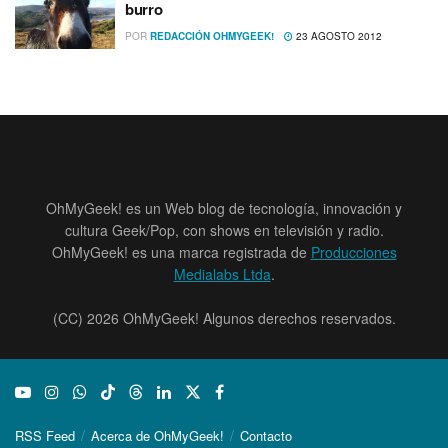
burro
POR
REDACCIÓN OHMYGEEK!
23 AGOSTO 2012
OhMyGeek! es un Web blog de tecnología, innovación y
cultura Geek/Pop, con shows en televisión y radio.
OhMyGeek! es una marca registrada de
Producciones
Medialabs Ltda
.
(CC) 2026 OhMyGeek! Algunos derechos reservados.
RSS Feed
Acerca de OhMyGeek!
Contacto