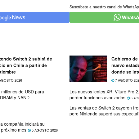
Suscríbete a nuestro canal de WhatsAp
tendo Switch 2 subirá de
Gobierno de 
cio en Chile a partir de
nuevo estad
tiembre
donde se int
telecomunic
AGOSTO 2026
7 AGOSTO 20
0 millones de USD para
Los nuevos lentes XR, Viture Pro 2,
de DRAM y NAND
perder funciones avanzadas
6 AG
Las ventas de Switch 2 cayeron fre
pero Nintendo superó sus expectat
la compañía iniciará su
l próximo mes
5 AGOSTO 2026