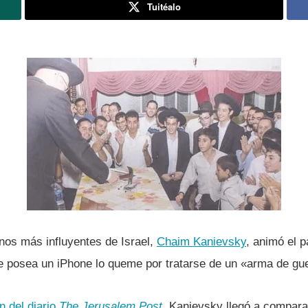
Tuitéalo
nos más influyentes de Israel,
Chaim Kanievsky
, animó el 
e posea un iPhone lo queme por tratarse de un «arma de gu
n del diario
The Jerusalem Post
, Kanievsky llegó a compara