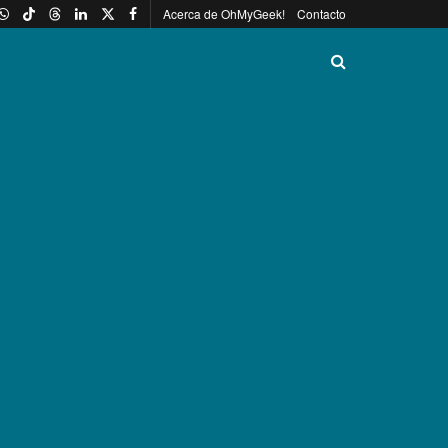
Acerca de OhMyGeek!
Contacto