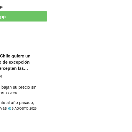
p:
Chile quiere un
o de excepción
ercepten las
aciones
26
 bajan su precio sin
OSTO 2026
nte al año pasado,
ivas
6 AGOSTO 2026