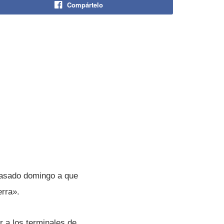
Compártelo
pasado domingo a que
erra».
r a los terminales de