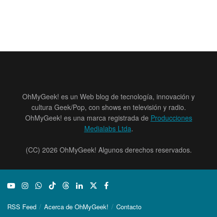
OhMyGeek! es un Web blog de tecnología, innovación y
cultura Geek/Pop, con shows en televisión y radio.
OhMyGeek! es una marca registrada de
Producciones
Medialabs Ltda
.
(CC) 2026 OhMyGeek! Algunos derechos reservados.
RSS Feed
Acerca de OhMyGeek!
Contacto