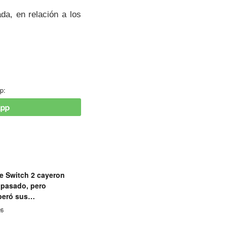
ada, en relación a los
p:
e Switch 2 cayeron
o pasado, pero
peró sus
26