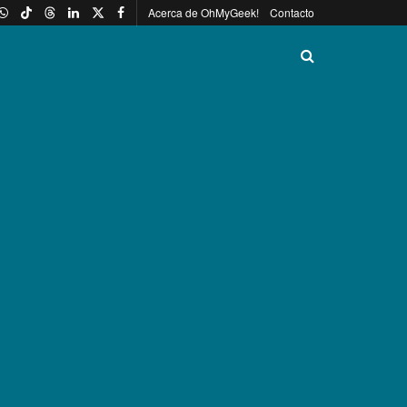
Acerca de OhMyGeek!
Contacto