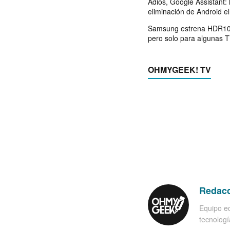
Adiós, Google Assistant: 
eliminación de Android e
Samsung estrena HDR10
pero solo para algunas 
OHMYGEEK! TV
Redac
Equipo ed
tecnología