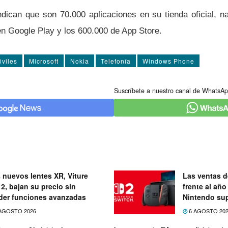
ndican que son 70.000 aplicaciones en su tienda oficial, n
en Google Play y los 600.000 de App Store.
viles
Microsoft
Nokia
Telefoní­a
Windows Phone
Suscríbete a nuestro canal de WhatsAp
 nuevos lentes XR, Viture
Las ventas d
 2, bajan su precio sin
frente al añ
der funciones avanzadas
Nintendo su
expectativas
AGOSTO 2026
6 AGOSTO 20