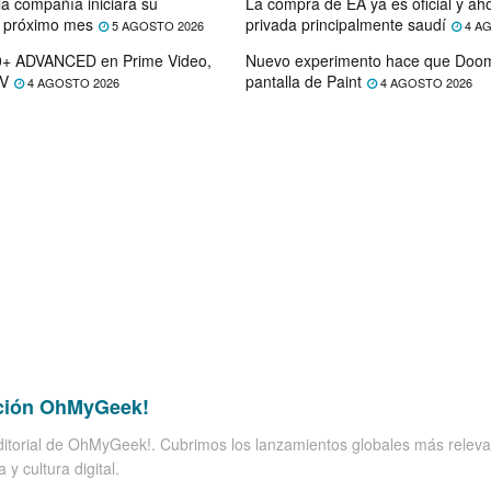
la compañía iniciará su
La compra de EA ya es oficial y a
l próximo mes
privada principalmente saudí
5 AGOSTO 2026
4 AG
+ ADVANCED en Prime Video,
Nuevo experimento hace que Doom 
TV
pantalla de Paint
4 AGOSTO 2026
4 AGOSTO 2026
ción OhMyGeek!
itorial de OhMyGeek!. Cubrimos los lanzamientos globales más releva
 y cultura digital.