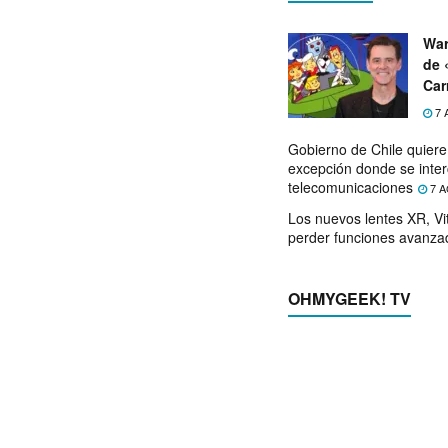
War
de 
Car
7 
Gobierno de Chile quier
excepción donde se inter
telecomunicaciones
7 A
Los nuevos lentes XR, Vit
perder funciones avanza
OHMYGEEK! TV