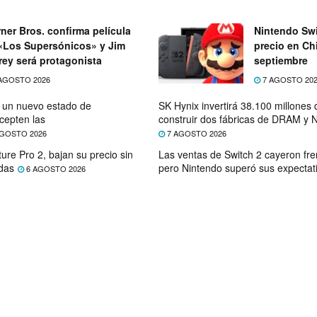
ner Bros. confirma película
Nintendo Swi
«Los Supersónicos» y Jim
precio en Chi
rey será protagonista
septiembre
AGOSTO 2026
7 AGOSTO 20
e un nuevo estado de
SK Hynix invertirá 38.100 millones
cepten las
construir dos fábricas de DRAM y
GOSTO 2026
7 AGOSTO 2026
ure Pro 2, bajan su precio sin
Las ventas de Switch 2 cayeron fre
das
pero Nintendo superó sus expectat
6 AGOSTO 2026