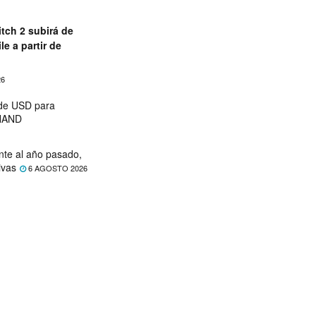
tch 2 subirá de
le a partir de
26
 de USD para
 NAND
nte al año pasado,
ivas
6 AGOSTO 2026