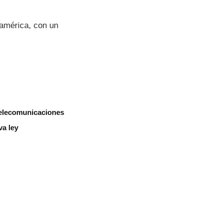
oamérica, con un
telecomunicaciones
va ley