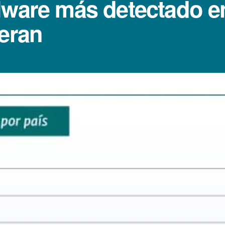
lware más detectado e
deran