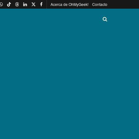
Acerca de OhMyGeek!
Contacto