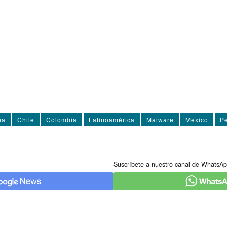
na
Chile
Colombia
Latinoamérica
Malware
México
P
Suscríbete a nuestro canal de WhatsAp