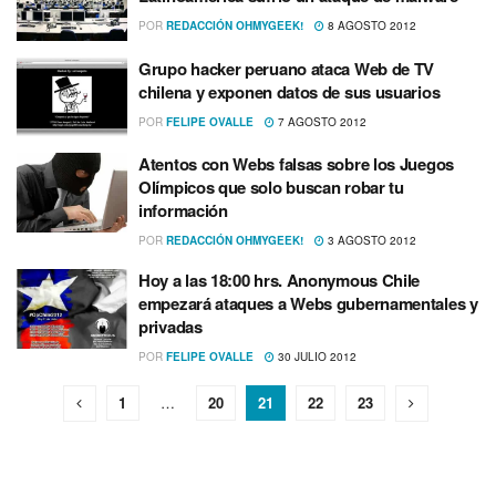
POR
REDACCIÓN OHMYGEEK!
8 AGOSTO 2012
Grupo hacker peruano ataca Web de TV
chilena y exponen datos de sus usuarios
POR
FELIPE OVALLE
7 AGOSTO 2012
Atentos con Webs falsas sobre los Juegos
Olí­mpicos que solo buscan robar tu
información
POR
REDACCIÓN OHMYGEEK!
3 AGOSTO 2012
Hoy a las 18:00 hrs. Anonymous Chile
empezará ataques a Webs gubernamentales y
privadas
POR
FELIPE OVALLE
30 JULIO 2012
1
…
20
21
22
23