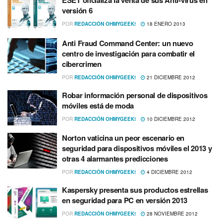
ESET oficializa la venta de sus Anti-virus en
versión 6
POR
REDACCIÓN OHMYGEEK!
18 ENERO 2013
Anti Fraud Command Center: un nuevo
centro de investigación para combatir el
cibercrimen
POR
REDACCIÓN OHMYGEEK!
21 DICIEMBRE 2012
Robar información personal de dispositivos
móviles está de moda
POR
REDACCIÓN OHMYGEEK!
10 DICIEMBRE 2012
Norton vaticina un peor escenario en
seguridad para dispositivos móviles el 2013 y
otras 4 alarmantes predicciones
POR
REDACCIÓN OHMYGEEK!
4 DICIEMBRE 2012
Kaspersky presenta sus productos estrellas
en seguridad para PC en versión 2013
POR
REDACCIÓN OHMYGEEK!
28 NOVIEMBRE 2012