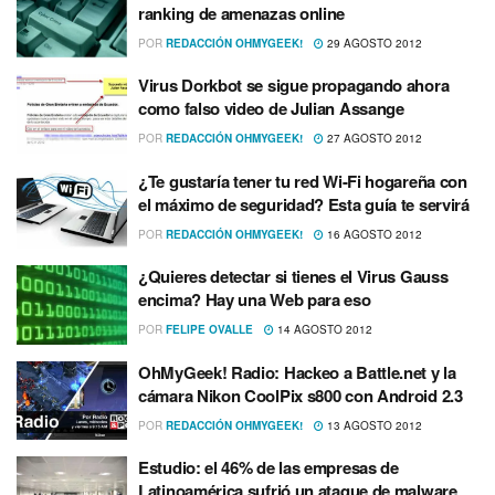
ranking de amenazas online
POR
REDACCIÓN OHMYGEEK!
29 AGOSTO 2012
Virus Dorkbot se sigue propagando ahora
como falso video de Julian Assange
POR
REDACCIÓN OHMYGEEK!
27 AGOSTO 2012
¿Te gustarí­a tener tu red Wi-Fi hogareña con
el máximo de seguridad? Esta guí­a te servirá
POR
REDACCIÓN OHMYGEEK!
16 AGOSTO 2012
¿Quieres detectar si tienes el Virus Gauss
encima? Hay una Web para eso
POR
FELIPE OVALLE
14 AGOSTO 2012
OhMyGeek! Radio: Hackeo a Battle.net y la
cámara Nikon CoolPix s800 con Android 2.3
POR
REDACCIÓN OHMYGEEK!
13 AGOSTO 2012
Estudio: el 46% de las empresas de
Latinoamérica sufrió un ataque de malware