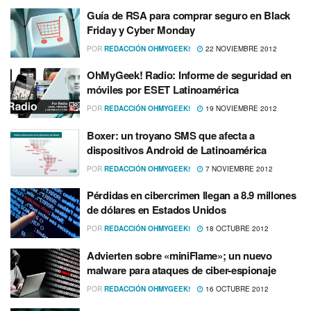
Guí­a de RSA para comprar seguro en Black
Friday y Cyber Monday
POR
REDACCIÓN OHMYGEEK!
22 NOVIEMBRE 2012
OhMyGeek! Radio: Informe de seguridad en
móviles por ESET Latinoamérica
POR
REDACCIÓN OHMYGEEK!
19 NOVIEMBRE 2012
Boxer: un troyano SMS que afecta a
dispositivos Android de Latinoamérica
POR
REDACCIÓN OHMYGEEK!
7 NOVIEMBRE 2012
Pérdidas en cibercrimen llegan a 8.9 millones
de dólares en Estados Unidos
POR
REDACCIÓN OHMYGEEK!
18 OCTUBRE 2012
Advierten sobre «miniFlame»; un nuevo
malware para ataques de ciber-espionaje
POR
REDACCIÓN OHMYGEEK!
16 OCTUBRE 2012