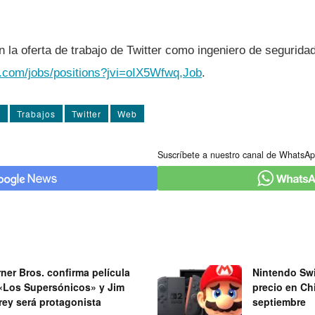
n la oferta de trabajo de Twitter como ingeniero de segurida
er.com/jobs/positions?jvi=oIX5Wfwq,Job
.
s
Trabajos
Twitter
Web
Suscríbete a nuestro canal de WhatsAp
ner Bros. confirma película
Nintendo Swi
«Los Supersónicos» y Jim
precio en Chi
rey será protagonista
septiembre