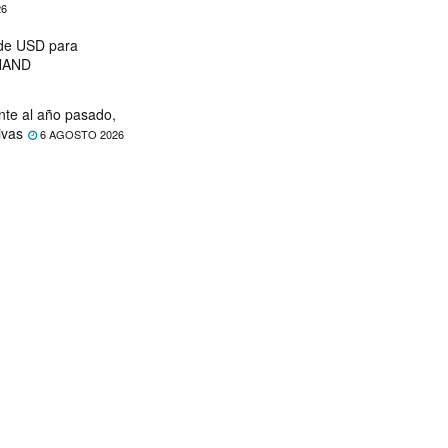
26
 de USD para
 NAND
nte al año pasado,
ivas
6 AGOSTO 2026