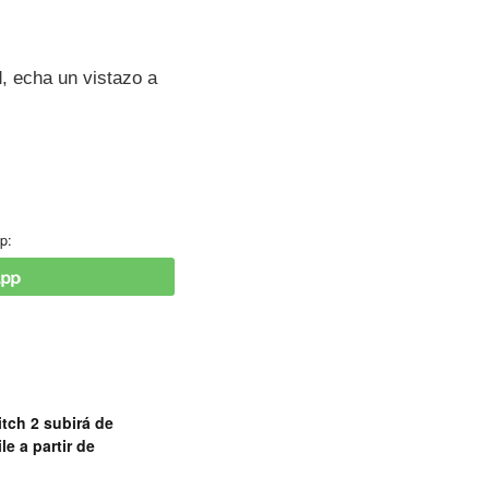
d, echa un vistazo a
p:
tch 2 subirá de
le a partir de