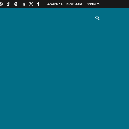
Acerca de OhMyGeek!
Contacto