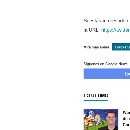
Si estás interesado e
la URL:
https://twitt
Mira más sobre:
Hacker
Síguenos en Google News:
LO ÚLTIMO
War
de 
Car