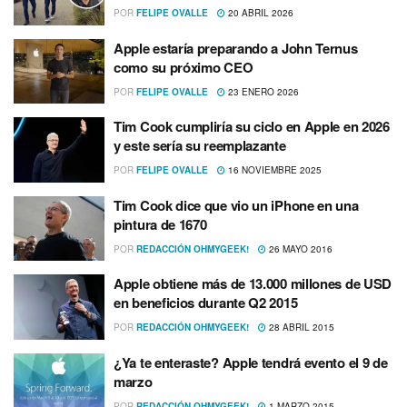
POR
FELIPE OVALLE
20 ABRIL 2026
Apple estaría preparando a John Ternus
como su próximo CEO
POR
FELIPE OVALLE
23 ENERO 2026
Tim Cook cumpliría su ciclo en Apple en 2026
y este sería su reemplazante
POR
FELIPE OVALLE
16 NOVIEMBRE 2025
Tim Cook dice que vio un iPhone en una
pintura de 1670
POR
REDACCIÓN OHMYGEEK!
26 MAYO 2016
Apple obtiene más de 13.000 millones de USD
en beneficios durante Q2 2015
POR
REDACCIÓN OHMYGEEK!
28 ABRIL 2015
¿Ya te enteraste? Apple tendrá evento el 9 de
marzo
POR
REDACCIÓN OHMYGEEK!
1 MARZO 2015